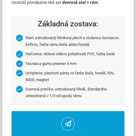
montáž ponúkame tiež set
dverová sieť + rám
.
Základná zostava:
Rám: extrudovaný hliníkový plech s vloženou tesniacou
kefkou, farba rámu biela alebo hnedá
Sieťovina: sklené vlákno potiahnuté PVC, farba šedá
Tesniaca guma priemer 4 mm
Uchytenie: plastové pánty vo farbe biela, hnedá, RAL
8003, magnet
Dverová priečka: extrudovaný hliník, štandardne
umiestnená v 1/3 od spodu rámu