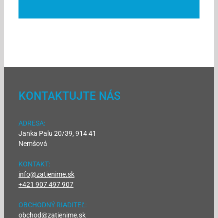
KONTAKTUJTE NÁS
ADRESA:
Janka Palu 20/39, 914 41
Nemšová
KONTAKT:
info@zatienime.sk
+421 907 497 907
OBCHODNÝ RIADITEĽ:
obchod@zatienime.sk