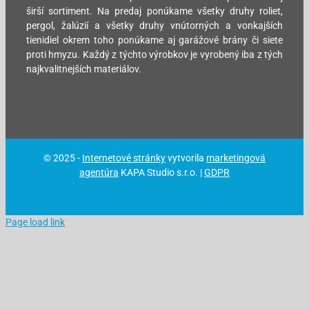
širší sortiment. Na predaj ponúkame všetky druhy roliet,
pergol, žalúzií a všetky druhy vnútorných a vonkajších
tienidiel okrem toho ponúkame aj garážové brány či siete
proti hmyzu. Každý z týchto výrobkov je vyrobený iba z tých
najkvalitnejších materiálov.
© 2025 -
Internetové stránky
vytvorila
marketingová
agentúra
KAPA Studio s.r.o. |
GDPR
Page load link