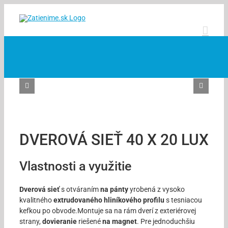
Skip
to
content
DVEROVÁ SIEŤ 40 X 20 LUX
Vlastnosti a využitie
Dverová sieť
s otváraním
na pánty
yrobená z vysoko
kvalitného
extrudovaného hliníkového profilu
s tesniacou
kefkou po obvode.Montuje sa na rám dverí z exteriérovej
strany,
dovieranie
riešené
na magnet
. Pre jednoduchšiu