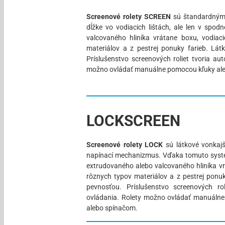
Screenové rolety SCREEN
sú štandardným t
dĺžke vo vodiacich lištách, ale len v spo
valcovaného hliníka vrátane boxu, vodiaci
materiálov a z pestrej ponuky farieb. Lá
Príslušenstvo screenových roliet tvoria au
možno ovládať manuálne pomocou kľuky aleb
LOCKSCREEN
Screenové rolety LOCK
sú látkové vonkajši
napínací mechanizmus. Vďaka tomuto systé
extrudovaného alebo valcovaného hliníka vrá
rôznych typov materiálov a z pestrej ponu
pevnosťou. Príslušenstvo screenových ro
ovládania. Rolety možno ovládať manuálne
alebo spínačom.