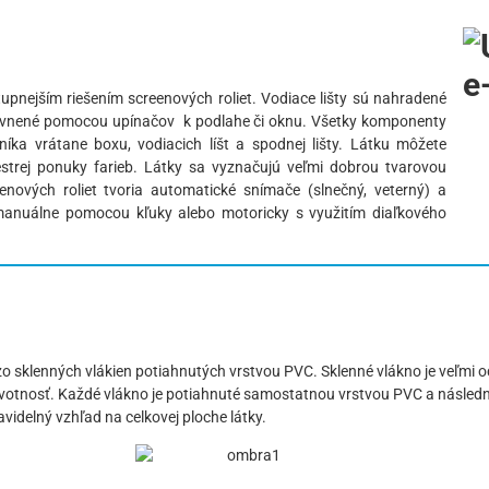
pnejším riešením screenových roliet. Vodiace lišty sú nahradené
pevnené pomocou upínačov k podlahe či oknu. Všetky komponenty
íka vrátane boxu, vodiacich líšt a spodnej lišty. Látku môžete
strej ponuky farieb. Látky sa vyznačujú veľmi dobrou tvarovou
enových roliet tvoria automatické snímače (slnečný, veterný) a
manuálne pomocou kľuky alebo motoricky s využitím diaľkového
zo sklenných vlákien potiahnutých vrstvou PVC. Sklenné vlákno je veľmi o
ivotnosť. Každé vlákno je potiahnuté samostatnou vrstvou PVC a následne 
videlný vzhľad na celkovej ploche látky.