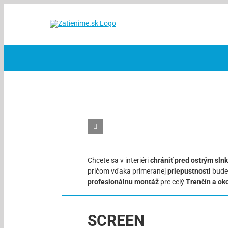
Skip
to
content
Chcete sa v interiéri
chrániť pred ostrým sl
pričom vďaka primeranej
priepustnosti
budet
profesionálnu montáž
pre celý
Trenčín a ok
SCREEN