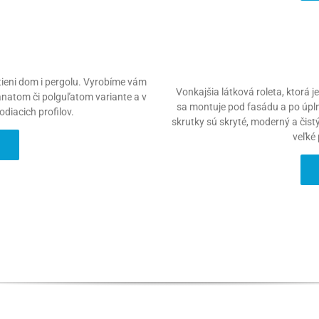
atieni dom i pergolu. Vyrobíme vám
Vonkajšia látková roleta, ktorá 
ranatom či polguľatom variante a v
sa montuje pod fasádu a po úpln
diacich profilov.
skrutky sú skryté, moderný a čist
veľké 