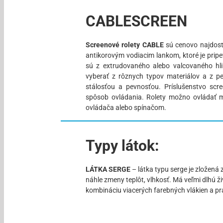
CABLESCREEN
Screenové rolety CABLE
sú cenovo najdostu
antikorovým vodiacim lankom, ktoré je pri
sú z extrudovaného alebo valcovaného hlin
vyberať z rôznych typov materiálov a z pe
stálosťou a pevnosťou. Príslušenstvo scre
spôsob ovládania. Rolety možno ovládať 
ovládača alebo spínačom.
Typy látok:
LÁTKA SERGE
– látka typu serge je zložená 
náhle zmeny teplôt, vlhkosť. Má veľmi dlhú ž
kombináciu viacerých farebných vlákien a pra