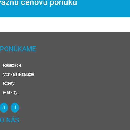
áväznú cenovú ponuku
PONÚKAME
Realizácie
Vonkajšie žalúzie
Rolety
Markízy
O NÁS