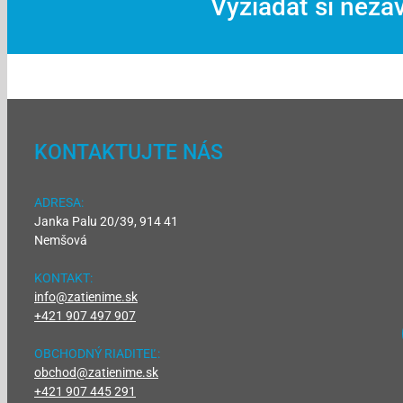
Vyžiadať si nez
KONTAKTUJTE NÁS
ADRESA:
Janka Palu 20/39, 914 41
Nemšová
KONTAKT:
info@zatienime.sk
+421 907 497 907
OBCHODNÝ RIADITEĽ:
obchod@zatienime.sk
+421 907 445 291