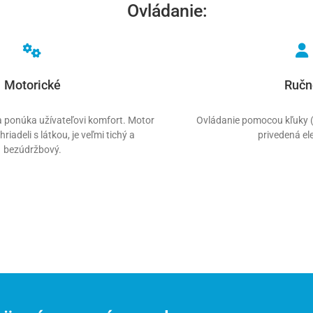
Ovládanie:
Motorické
Ručn
a ponúka užívateľovi komfort. Motor
Ovládanie pomocou kľuky (p
hriadeli s látkou, je veľmi tichý a
privedená ele
bezúdržbový.