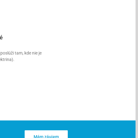
é
oslúži tam, kde nie je
ktrina).
Mám záujem