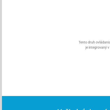
Tento druh ovládani
je integrovaný v 