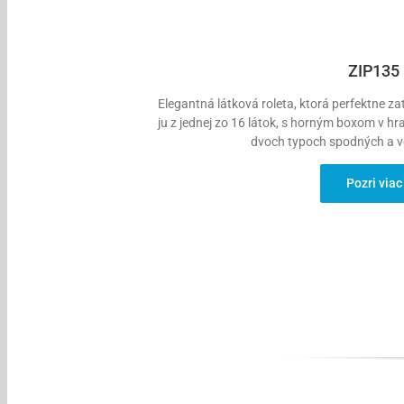
ZIP135
Elegantná látková roleta, ktorá perfektne z
ju z jednej zo 16 látok, s horným boxom v h
dvoch typoch spodných a vo
Pozri viac