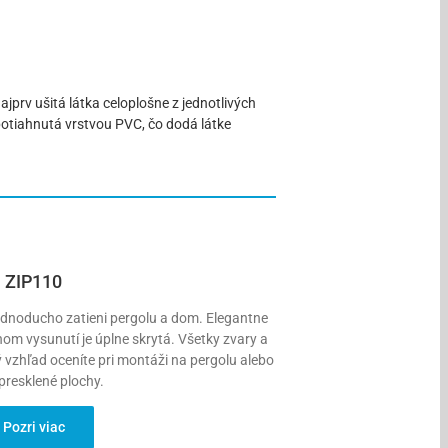
ajprv ušitá látka celoplošne z jednotlivých
 potiahnutá vrstvou PVC, čo dodá látke
ZIP110
jednoducho zatieni pergolu a dom. Elegantne
om vysunutí je úplne skrytá. Všetky zvary a
ý vzhľad oceníte pri montáži na pergolu alebo
presklené plochy.
Pozri viac