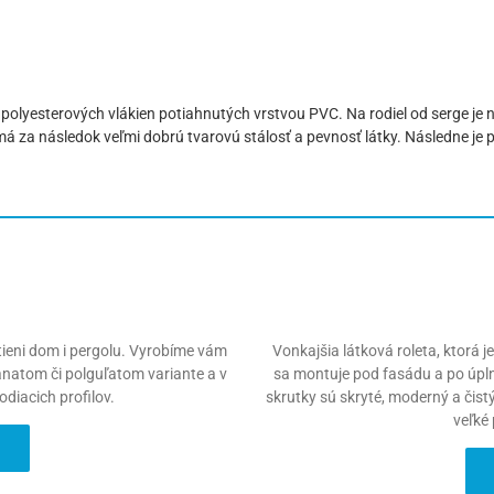
z polyesterových vlákien potiahnutých vrstvou PVC. Na rodiel od serge je n
 má za následok veľmi dobrú tvarovú stálosť a pevnosť látky. Následne je
atieni dom i pergolu. Vyrobíme vám
Vonkajšia látková roleta, ktorá 
ranatom či polguľatom variante a v
sa montuje pod fasádu a po úpln
diacich profilov.
skrutky sú skryté, moderný a čist
veľké 