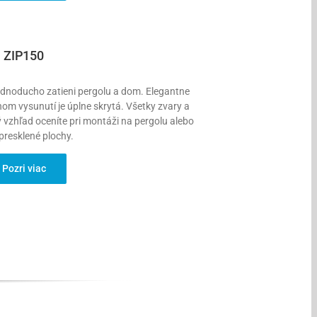
ZIP150
jednoducho zatieni pergolu a dom. Elegantne
om vysunutí je úplne skrytá. Všetky zvary a
ý vzhľad oceníte pri montáži na pergolu alebo
presklené plochy.
Pozri viac