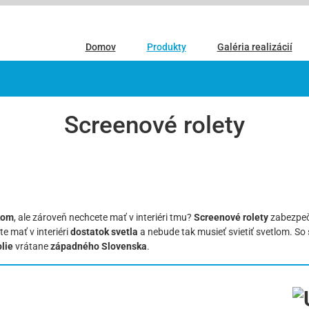
Domov
Produkty
Galéria realizácií
Screenové rolety
nkom
, ale zároveň nechcete mať v interiéri tmu?
Screenové rolety
zabezpeč
e mať v interiéri
dostatok svetla
a nebude tak musieť svietiť svetlom. S
olie
vrátane
západného Slovenska
.