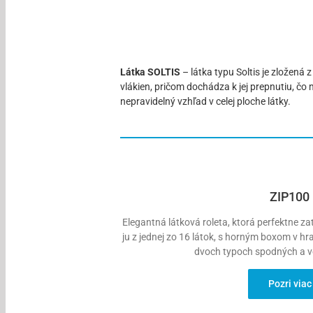
Látka SOLTIS
– látka typu Soltis je zložená 
vlákien, pričom dochádza k jej prepnutiu, čo
nepravidelný vzhľad v celej ploche látky.
ZIP100
Elegantná látková roleta, ktorá perfektne z
ju z jednej zo 16 látok, s horným boxom v h
dvoch typoch spodných a vo
Pozri viac