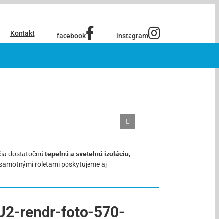
Kontakt
facebook
instagram
ia dostatočnú
tepelnú a svetelnú izoláciu
,
o samotnými roletami poskytujeme aj