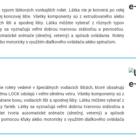
ypom látkových vonkajších roliet. Látka nie je kotvená po celej
dnej koncovej lište. Všetky komponenty sú z extrudovaného alebo
ch líšt a spodnej lišty. Látku môžete vyberať z rôznych typov
tky sa vyznačujú veľmi dobrou tvarovou stálosťou a pevnosťou.
tomatické snímače (slnečný, veterný) a spôsob ovládania. Rolety
o motoricky s využitím diaľkového ovládača alebo spínačom.
e rolety vedené v špeciálnych vodiacich lištách, ktoré obsahujú
mu LOCK odolajú i veľmi silnému vetru. Všetky komponenty sú z
tane boxu, vodiacich líšt a spodnej lišty. Látku môžete vyberať z
ky farieb. Látky sa vyznačujú veľmi dobrou tvarovou stálosťou a
liet tvoria automatické snímače (slnečný, veterný) a spôsob
 pomocou kľuky alebo motoricky s využitím diaľkového ovládača