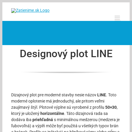
Skip
to
content
Designový plot LINE
Dizajnový plot pre moderné stavby nesie názov
LINE
. Toto
moderné oplotenie má jednoduchý, ale pritom veľmi
zaujímavý štýl. Plotové výplne sú vyrobené z profilu
50×30
,
ktorý je uložený
horizontálne
. Táto dizajnová rada sa
dodáva iba
priehľadná
s minimálnou medzerou (medzera je
ľubovoľná) a výplň môže byť použitá u všetkých typov brán