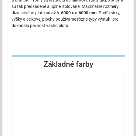
a bránok. Profily sa inštalujú na hliníkové rámy alebo stĺpy a
sú tak predsadené a úplne izolované. Maximálne rozmery
dizajnového plota sú
až š. 6000 x v. 6000 mm
. Podľa šírky,
výšky a celkovej plochy používame rôzne typy výstuh, pre
dokonalú pevnosť vášho plotu.
Základné farby