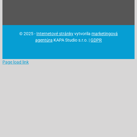
© 2025 -
Internetové stránky
vytvorila
marketingová
agentúra
KAPA Studio s.r.o. |
GDPR
Page load link