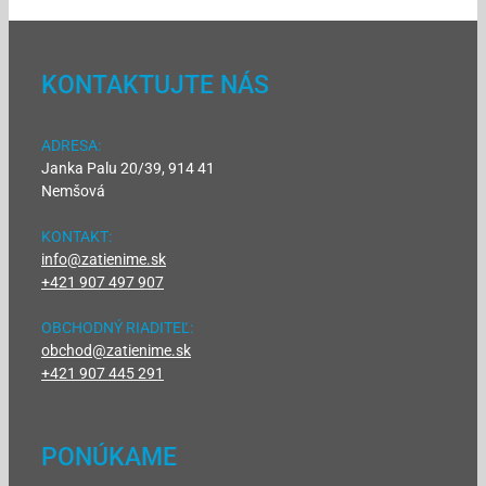
KONTAKTUJTE NÁS
ADRESA:
Janka Palu 20/39, 914 41
Nemšová
KONTAKT:
info@zatienime.sk
+421 907 497 907
OBCHODNÝ RIADITEĽ:
obchod@zatienime.sk
+421 907 445 291
PONÚKAME