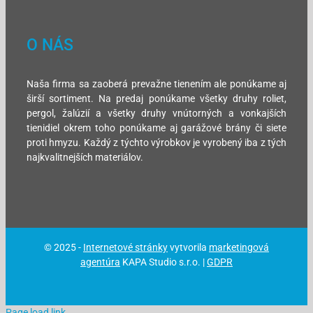
O NÁS
Naša firma sa zaoberá prevažne tienením ale ponúkame aj
širší sortiment. Na predaj ponúkame všetky druhy roliet,
pergol, žalúzií a všetky druhy vnútorných a vonkajších
tienidiel okrem toho ponúkame aj garážové brány či siete
proti hmyzu. Každý z týchto výrobkov je vyrobený iba z tých
najkvalitnejších materiálov.
© 2025 -
Internetové stránky
vytvorila
marketingová
agentúra
KAPA Studio s.r.o. |
GDPR
Page load link