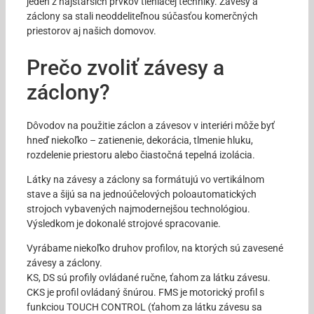
jeden z najstarších prvkov tieniacej techniky. Závesy a
záclony sa stali neoddeliteľnou súčasťou komerčných
priestorov aj našich domovov.
Prečo zvoliť závesy a
záclony?
Dôvodov na použitie záclon a závesov v interiéri môže byť
hneď niekoľko – zatienenie, dekorácia, tlmenie hluku,
rozdelenie priestoru alebo čiastočná tepelná izolácia.
Látky na závesy a záclony sa formátujú vo vertikálnom
stave a šijú sa na jednoúčelových poloautomatických
strojoch vybavených najmodernejšou technológiou.
Výsledkom je dokonalé strojové spracovanie.
Vyrábame niekoľko druhov profilov, na ktorých sú zavesené
závesy a záclony.
KS, DS sú profily ovládané ručne, ťahom za látku závesu.
CKS je profil ovládaný šnúrou. FMS je motorický profil s
funkciou TOUCH CONTROL (ťahom za látku závesu sa