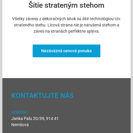
Šitie strateným stehom
Všetky závesy z dekoračných látok sú šité technológiou tzv.
strateného stehu. Lícová strana nie je narušená stehom a
záves na stranách perfektne splýva.
Nezáväzná cenová ponuka
KONTAKTUJTE NÁS
ADRESA:
Janka Palu 20/39, 914 41
Nemšová