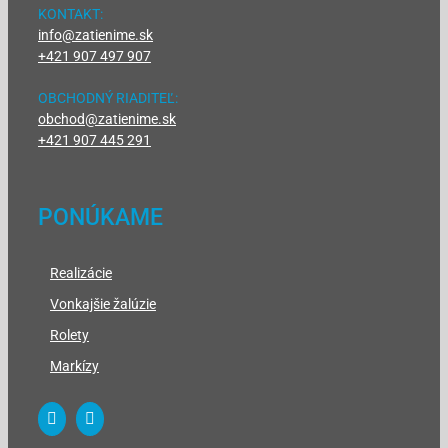
KONTAKT:
info@zatienime.sk
+421 907 497 907
OBCHODNÝ RIADITEĽ:
obchod@zatienime.sk
+421 907 445 291
PONÚKAME
Realizácie
Vonkajšie žalúzie
Rolety
Markízy