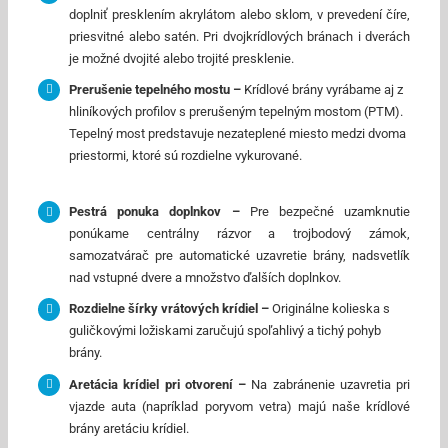
doplniť presklením akrylátom alebo sklom, v prevedení číre,
priesvitné alebo satén. Pri dvojkrídlových bránach i dverách
je možné dvojité alebo trojité presklenie.
Prerušenie tepelného mostu –
Krídlové brány vyrábame aj z
hliníkových profilov s prerušeným tepelným mostom (PTM).
Tepelný most predstavuje nezateplené miesto medzi dvoma
priestormi, ktoré sú rozdielne vykurované.
Pestrá ponuka doplnkov –
Pre bezpečné uzamknutie
ponúkame centrálny rázvor a trojbodový zámok,
samozatvárač pre automatické uzavretie brány, nadsvetlík
nad vstupné dvere a množstvo ďalších doplnkov.
Rozdielne šírky vrátových krídiel –
Originálne kolieska s
guličkovými ložiskami zaručujú spoľahlivý a tichý pohyb
brány.
Aretácia krídiel pri otvorení –
Na zabránenie uzavretia pri
vjazde auta (napríklad poryvom vetra) majú naše krídlové
brány aretáciu krídiel.