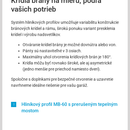
Krídla brány na mieru, podľa
vašich potrieb
Systém hliníkových profilov umožňuje variabilitu konštrukcie
bránových krídiel a rámu, širokú ponuku variant presklenia
krídiel i výrobu nadsvetlíkov.
Otváranie krídiel brány je možné dovnútra alebo von.
Pánty sú nastaviteľné v 3 osiach.
Maximálny uhol otvorenia krídlových brán je 180°.
Krídla môžu byť rovnako široké, ale aj asymetrické
(jedno menšie pre priechod namiesto dverí).
Spoločne s doplnkami pre bezpečné otvorenie a uzavretie
navrhneme ideálne riešenie pre vašu garáž.
Hliníkový profil MB-60 s prerušeným tepelným
mostom