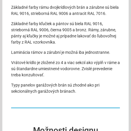
Základné farby rámu dvojkrídlových brán a zárubne sú biela
RAL 9016, strieborná RAL 9006 a antracit RAL 7016.
Základné farby kľučiek a pántov sú biela RAL 9016,
strieborná RAL 9006, čierna 9005 a bronz. Rámy, zárubne,
pánty aj kľučky je možné aj prípadne lakovať do ľubovoľnej
farby z RAL vzorkovníka.
Laminácia rámov a zárubní je možná iba jednostranne.
Vrátové krídlo je zložené zo 4 a viac sekcií ako výplň v ráme a
sú štandardne umiestnené vodorovne. Zvislé prevedenie
treba konzultovať.
Typy panelov garážových brán sú zhodné ako pri
sekcionálnych garážových bránach.
Možnosti designu