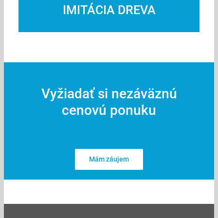
IMITÁCIA DREVA
Vyžiadať si nezáväznú
cenovú ponuku
Mám záujem