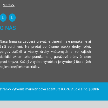
Markízy
O NÁS
Naša firma sa zaoberá prevažne tienením ale ponúkame aj
širší sortiment. Na predaj ponúkame všetky druhy roliet,
pergol, žalúzií a všetky druhy vnútorných a vonkajších
tienidiel okrem toho ponúkame aj garážové brány či siete
proti hmyzu. Každý z týchto výrobkov je vyrobený iba z tých
najkvalitnejších materiálov.
 stránky
vytvorila
marketingová agentúra
KAPA Studio s.r.o. |
GDPR