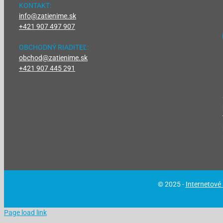
KONTAKT:
info@zatienime.sk
+421 907 497 907
OBCHODNÝ RIADITEĽ:
obchod@zatienime.sk
+421 907 445 291
© 2025 -
Internetové
Page load link