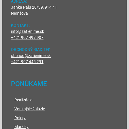
ADRESA:
Janka Palu 20/39, 914 41
Nemšová
KONTAKT:
info@zatienime.sk
+421 907 497 907
OBCHODNÝ RIADITEĽ:
obchod@zatienime.sk
+421 907 445 291
PONÚKAME
Realizácie
Vonkajšie žalúzie
Rolety
Markízy