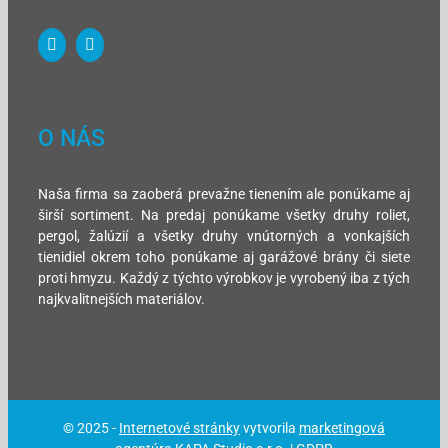
O NÁS
Naša firma sa zaoberá prevažne tienením ale ponúkame aj
širší sortiment. Na predaj ponúkame všetky druhy roliet,
pergol, žalúzií a všetky druhy vnútorných a vonkajších
tienidiel okrem toho ponúkame aj garážové brány či siete
proti hmyzu. Každý z týchto výrobkov je vyrobený iba z tých
najkvalitnejších materiálov.
© 2025 -
Internetové stránky
vytvorila
marketingová