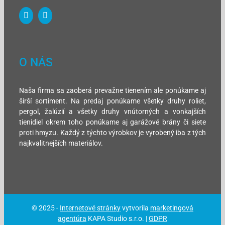
O NÁS
Naša firma sa zaoberá prevažne tienením ale ponúkame aj
širší sortiment. Na predaj ponúkame všetky druhy roliet,
pergol, žalúzií a všetky druhy vnútorných a vonkajších
tienidiel okrem toho ponúkame aj garážové brány či siete
proti hmyzu. Každý z týchto výrobkov je vyrobený iba z tých
najkvalitnejších materiálov.
© 2025 -
Internetové stránky
vytvorila
marketingová
agentúra
KAPA Studio s.r.o. |
GDPR