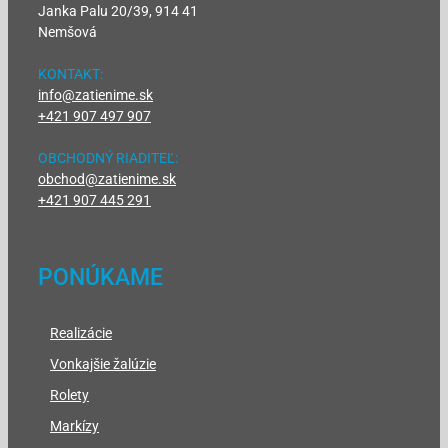
Janka Palu 20/39, 914 41
Nemšová
KONTAKT:
info@zatienime.sk
+421 907 497 907
OBCHODNÝ RIADITEĽ:
obchod@zatienime.sk
+421 907 445 291
PONÚKAME
Realizácie
Vonkajšie žalúzie
Rolety
Markízy