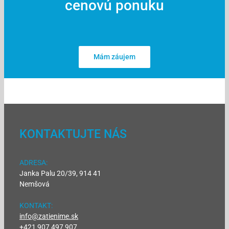
cenovú ponuku
Mám záujem
KONTAKTUJTE NÁS
ADRESA:
Janka Palu 20/39, 914 41
Nemšová
KONTAKT:
info@zatienime.sk
+421 907 497 907