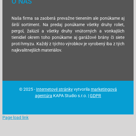
O NÁS
Naša firma sa zaoberá prevažne tienením ale ponúkame aj
širší sortiment. Na predaj ponúkame všetky druhy roliet,
pergol, žalúzií a všetky druhy vnútorných a vonkajších
tienidiel okrem toho ponúkame aj garážové brány či siete
proti hmyzu. Každý z týchto výrobkov je vyrobený iba z tých
najkvalitnejších materiálov.
© 2025 -
Internetové stránky
vytvorila
marketingová
agentúra
KAPA Studio s.r.o. |
GDPR
Page load link