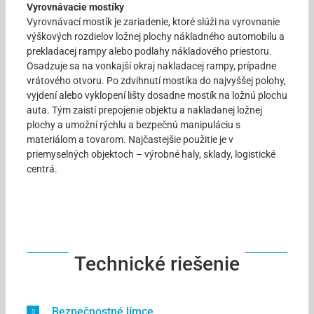
Vyrovnávacie mostíky
Vyrovnávací mostík je zariadenie, ktoré slúži na vyrovnanie
výškových rozdielov ložnej plochy nákladného automobilu a
prekladacej rampy alebo podlahy nákladového priestoru.
Osadzuje sa na vonkajší okraj nakladacej rampy, prípadne
vrátového otvoru. Po zdvihnutí mostíka do najvyššej polohy,
vyjdení alebo vyklopení lišty dosadne mostík na ložnú plochu
auta. Tým zaistí prepojenie objektu a nakladanej ložnej
plochy a umožní rýchlu a bezpečnú manipuláciu s
materiálom a tovarom. Najčastejšie použitie je v
priemyselných objektoch – výrobné haly, sklady, logistické
centrá.
Technické riešenie
Bezpečnostné límce