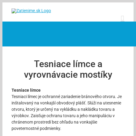
Skip
to
content
Tesniace límce a
vyrovnávacie mostíky
Tesniace límce
Tesniaci límec je ochranné zariadenie bránového otvoru. Je
inštalovaný na vonkajší obvodový plášť. Slúži na utesnenie
otvoru, ktorý je určený na vykládku a nakládku tovaru a
výrobkov. Zaisťuje ochranu tovaru a jeho manipuláciu v
chránenom prostredí bez ohľadu na vonkajšie
poveternostné podmienky.