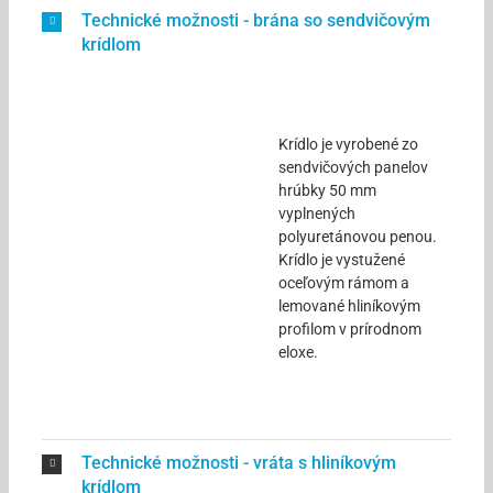
Technické možnosti - brána so sendvičovým
krídlom
Krídlo je vyrobené zo
sendvičových panelov
hrúbky 50 mm
vyplnených
polyuretánovou penou.
Krídlo je vystužené
oceľovým rámom a
lemované hliníkovým
profilom v prírodnom
eloxe.
Technické možnosti - vráta s hliníkovým
krídlom