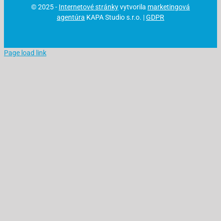
© 2025 -
Internetové stránky
vytvorila
marketingová
agentúra
KAPA Studio s.r.o. |
GDPR
Page load link