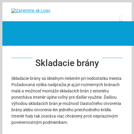
Skip
to
content
Skladacie brány
Skladacie brány sú ideálnym riešením pri nedostatku miesta.
Požadovaná výška nadpražia je aj pri rozmerných bránach
malá a možnosť montáže skladacích brán z exteriéru
ponecháva interiér úplne voľný pre ďalšie využitie. Ďalšou
výhodou skladacích brán je možnosť čiastočného otvorenia
brány alebo otvorenia len jedného priechodného krídla.
Interiér haly tak zostáva viac chránený proti nepriaznivým
poveternostným podmienkam.