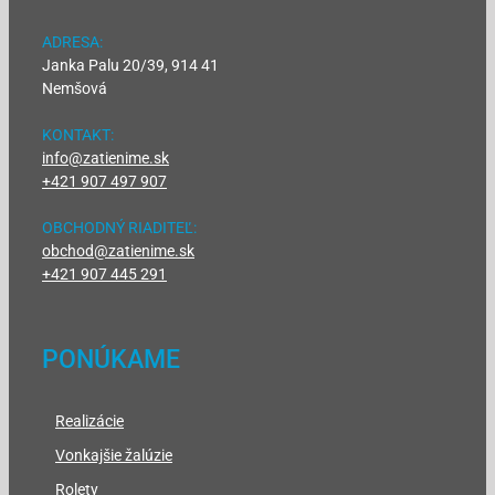
ADRESA:
Janka Palu 20/39, 914 41
Nemšová
KONTAKT:
info@zatienime.sk
+421 907 497 907
OBCHODNÝ RIADITEĽ:
obchod@zatienime.sk
+421 907 445 291
PONÚKAME
Realizácie
Vonkajšie žalúzie
Rolety