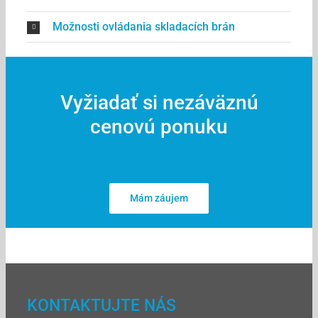
Možnosti ovládania skladacích brán
Vyžiadať si nezáväznú
cenovú ponuku
Mám záujem
KONTAKTUJTE NÁS