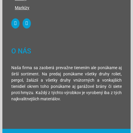
Markízy
O NÁS
Naša firma sa zaoberá prevažne tienením ale ponúkame aj
širší sortiment. Na predaj ponúkame všetky druhy roliet,
pergol, žalúzií a všetky druhy vnútorných a vonkajších
tienidiel okrem toho ponúkame aj garážové brány či siete
proti hmyzu. Každý z týchto výrobkov je vyrobený iba z tých
najkvalitnejších materiálov.