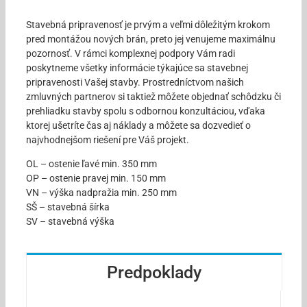
Stavebná pripravenosť je prvým a veľmi dôležitým krokom
pred montážou nových brán, preto jej venujeme maximálnu
pozornosť. V rámci komplexnej podpory Vám radi
poskytneme všetky informácie týkajúce sa stavebnej
pripravenosti Vašej stavby. Prostredníctvom našich
zmluvných partnerov si taktiež môžete objednať schôdzku či
prehliadku stavby spolu s odbornou konzultáciou, vďaka
ktorej ušetríte čas aj náklady a môžete sa dozvedieť o
najvhodnejšom riešení pre Váš projekt.
OL – ostenie ľavé min. 350 mm
OP – ostenie pravej min. 150 mm
VN – výška nadpražia min. 250 mm
SŠ – stavebná šírka
SV – stavebná výška
Predpoklady