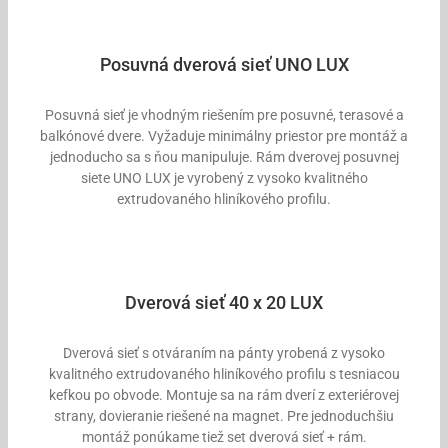
Posuvná dverová sieť UNO LUX
Posuvná sieť je vhodným riešením pre posuvné, terasové a
balkónové dvere. Vyžaduje minimálny priestor pre montáž a
jednoducho sa s ňou manipuluje. Rám dverovej posuvnej
siete UNO LUX je vyrobený z vysoko kvalitného
extrudovaného hliníkového profilu.
Dverová sieť 40 x 20 LUX
Dverová sieť s otváraním na pánty yrobená z vysoko
kvalitného extrudovaného hliníkového profilu s tesniacou
kefkou po obvode. Montuje sa na rám dverí z exteriérovej
strany, dovieranie riešené na magnet. Pre jednoduchšiu
montáž ponúkame tiež set dverová sieť + rám.