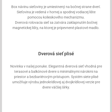
Box návinu sieťoviny je umiestnený na bočnej strane dverí.
Sieťovina je vedená v hornej a spodnej vodiacej lište
pomocou kolieskového mechanizmu.
Dverová rolovacia sieť sa zatvára zaklapnutím bočnej
magnetickej lišty, na ktorej je pripevnené plastové madlo.
Dverová sieť plisé
Novinka v našej ponuke. Elegantná dverová sieť vhodná pre
terasové a balkónové dvere s minimálnymi nárokmi na
priestor a bezbariérovým prístupom. Systém siete plisé
umožňuje výrobu jednokrídlovej aj dvojkrídlovej verzie pre
dvere väčšej šírky.