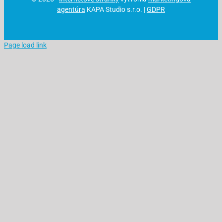
agentúra
KAPA Studio s.r.o. |
GDPR
Page load link