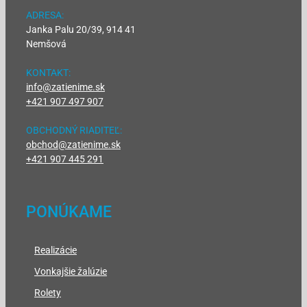
ADRESA:
Janka Palu 20/39, 914 41
Nemšová
KONTAKT:
info@zatienime.sk
+421 907 497 907
OBCHODNÝ RIADITEĽ:
obchod@zatienime.sk
+421 907 445 291
PONÚKAME
Realizácie
Vonkajšie žalúzie
Rolety