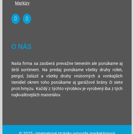
Markízy
O NÁS
Naša firma sa zaoberá prevažne tienením ale ponúkame aj
širší sortiment. Na predaj ponúkame všetky druhy roliet,
pergol, žalúzií a všetky druhy vnútorných a vonkajších
tienidiel okrem toho ponúkame aj garážové brány či siete
proti hmyzu. Každý z týchto výrobkov je vyrobený iba z tých
najkvalitnejších materiálov.
© 2025 -
Internetové stránky
vytvorila
marketingová