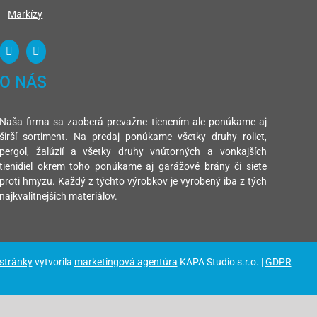
Markízy
O NÁS
Naša firma sa zaoberá prevažne tienením ale ponúkame aj
širší sortiment. Na predaj ponúkame všetky druhy roliet,
pergol, žalúzií a všetky druhy vnútorných a vonkajších
tienidiel okrem toho ponúkame aj garážové brány či siete
proti hmyzu. Každý z týchto výrobkov je vyrobený iba z tých
najkvalitnejších materiálov.
 stránky
vytvorila
marketingová agentúra
KAPA Studio s.r.o. |
GDPR