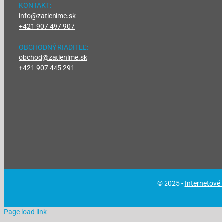
KONTAKT:
info@zatienime.sk
+421 907 497 907
OBCHODNÝ RIADITEĽ:
obchod@zatienime.sk
+421 907 445 291
© 2025 -
Internetové
Page load link