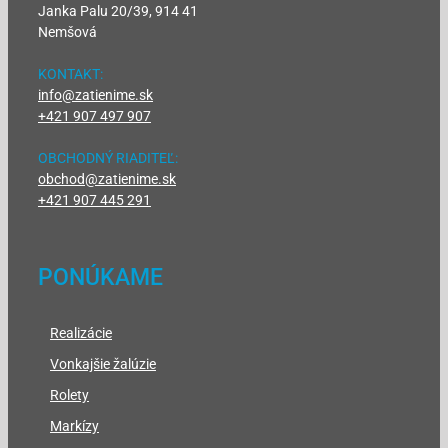
Janka Palu 20/39, 914 41
Nemšová
KONTAKT:
info@zatienime.sk
+421 907 497 907
OBCHODNÝ RIADITEĽ:
obchod@zatienime.sk
+421 907 445 291
PONÚKAME
Realizácie
Vonkajšie žalúzie
Rolety
Markízy