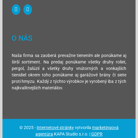
O NÁS
Naša firma sa zaoberá prevažne tienením ale ponúkame aj
širší sortiment. Na predaj ponúkame všetky druhy roliet,
pergol, žalúzií a všetky druhy vnútorných a vonkajších
tienidiel okrem toho ponúkame aj garážové brány či siete
proti hmyzu. Každý z týchto výrobkov je vyrobený iba z tých
najkvalitnejších materiálov.
© 2025 -
Internetové stránky
vytvorila
marketingová
agentúra
KAPA Studio s.r.o. |
GDPR