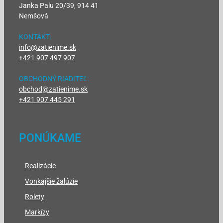
Janka Palu 20/39, 914 41
Nemšová
KONTAKT:
info@zatienime.sk
+421 907 497 907
OBCHODNÝ RIADITEĽ:
obchod@zatienime.sk
+421 907 445 291
PONÚKAME
Realizácie
Vonkajšie žalúzie
Rolety
Markízy