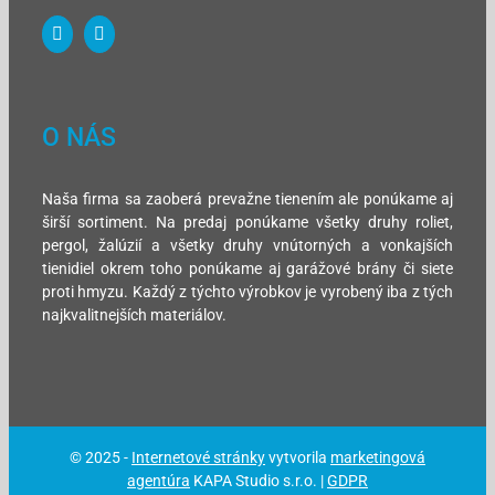
O NÁS
Naša firma sa zaoberá prevažne tienením ale ponúkame aj
širší sortiment. Na predaj ponúkame všetky druhy roliet,
pergol, žalúzií a všetky druhy vnútorných a vonkajších
tienidiel okrem toho ponúkame aj garážové brány či siete
proti hmyzu. Každý z týchto výrobkov je vyrobený iba z tých
najkvalitnejších materiálov.
© 2025 -
Internetové stránky
vytvorila
marketingová
agentúra
KAPA Studio s.r.o. |
GDPR