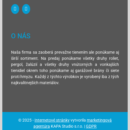
O NÁS
Naša firma sa zaoberá prevažne tienením ale ponúkame aj
širší sortiment. Na predaj ponúkame všetky druhy roliet,
pergol, žalúzií a všetky druhy vnútorných a vonkajších
tienidiel okrem toho ponúkame aj garážové brány či siete
proti hmyzu. Každý z týchto výrobkov je vyrobený iba z tých
najkvalitnejších materiálov.
© 2025 -
Internetové stránky
vytvorila
marketingová
agentúra
KAPA Studio s.r.o. |
GDPR