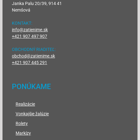
Janka Palu 20/39, 914 41
Nemšová
KONTAKT:
info@zatienime.sk
+421 907 497 907
OBCHODNÝ RIADITEĽ:
obchod@zatienime.sk
+421 907 445 291
PONÚKAME
Realizácie
Vonkajšie žalúzie
Rolety
Markízy