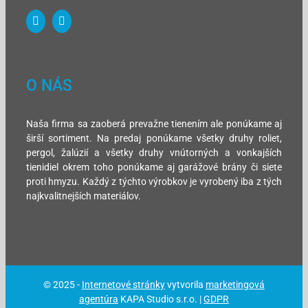
O NÁS
Naša firma sa zaoberá prevažne tienením ale ponúkame aj
širší sortiment. Na predaj ponúkame všetky druhy roliet,
pergol, žalúzií a všetky druhy vnútorných a vonkajších
tienidiel okrem toho ponúkame aj garážové brány či siete
proti hmyzu. Každý z týchto výrobkov je vyrobený iba z tých
najkvalitnejších materiálov.
© 2025 -
Internetové stránky
vytvorila
marketingová
agentúra
KAPA Studio s.r.o. |
GDPR