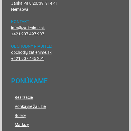
Janka Palu 20/39, 914 41
Nemšová
KONTAKT:
info@zatienime.sk
+421 907 497 907
OBCHODNÝ RIADITEĽ:
obchod@zatienime.sk
+421 907 445 291
PONÚKAME
Realizácie
Vonkajšie žalúzie
Rolety
Markízy