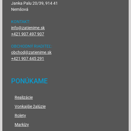
Janka Palu 20/39, 914 41
Nemšová
KONTAKT:
info@zatienime.sk
+421 907 497 907
OBCHODNÝ RIADITEĽ:
obchod@zatienime.sk
+421 907 445 291
PONÚKAME
Realizácie
Vonkajšie žalúzie
Rolety
Markízy