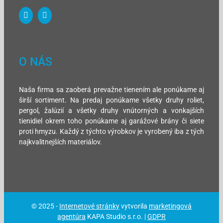
O NÁS
Naša firma sa zaoberá prevažne tienením ale ponúkame aj
širší sortiment. Na predaj ponúkame všetky druhy roliet,
pergol, žalúzií a všetky druhy vnútorných a vonkajších
tienidiel okrem toho ponúkame aj garážové brány či siete
proti hmyzu. Každý z týchto výrobkov je vyrobený iba z tých
najkvalitnejších materiálov.
© 2025 -
Internetové stránky
vytvorila
marketingová
agentúra
KAPA Studio s.r.o. |
GDPR