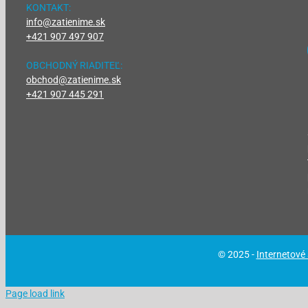
KONTAKT:
info@zatienime.sk
+421 907 497 907
OBCHODNÝ RIADITEĽ:
obchod@zatienime.sk
+421 907 445 291
© 2025 -
Internetové
Page load link