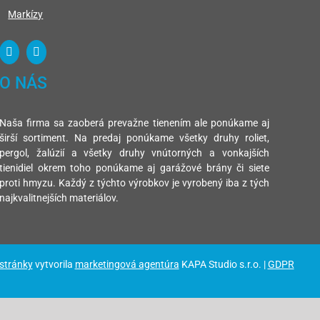
Markízy
O NÁS
Naša firma sa zaoberá prevažne tienením ale ponúkame aj
širší sortiment. Na predaj ponúkame všetky druhy roliet,
pergol, žalúzií a všetky druhy vnútorných a vonkajších
tienidiel okrem toho ponúkame aj garážové brány či siete
proti hmyzu. Každý z týchto výrobkov je vyrobený iba z tých
najkvalitnejších materiálov.
 stránky
vytvorila
marketingová agentúra
KAPA Studio s.r.o. |
GDPR