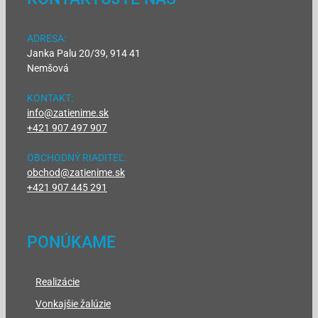
ADRESA:
Janka Palu 20/39, 914 41
Nemšová
KONTAKT:
info@zatienime.sk
+421 907 497 907
OBCHODNÝ RIADITEĽ:
obchod@zatienime.sk
+421 907 445 291
PONÚKAME
Realizácie
Vonkajšie žalúzie