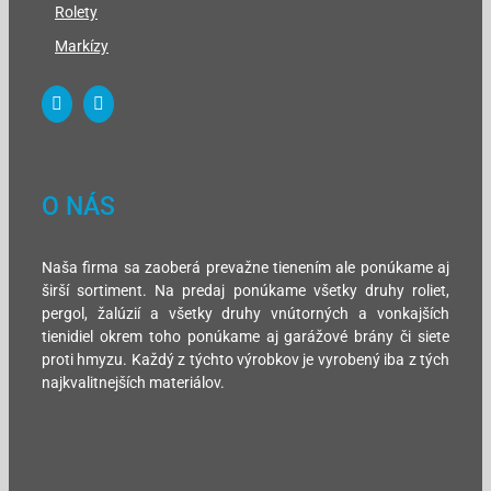
Rolety
Markízy
O NÁS
Naša firma sa zaoberá prevažne tienením ale ponúkame aj
širší sortiment. Na predaj ponúkame všetky druhy roliet,
pergol, žalúzií a všetky druhy vnútorných a vonkajších
tienidiel okrem toho ponúkame aj garážové brány či siete
proti hmyzu. Každý z týchto výrobkov je vyrobený iba z tých
najkvalitnejších materiálov.