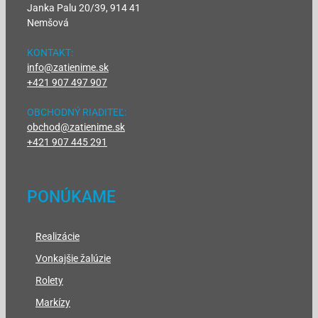
Janka Palu 20/39, 914 41
Nemšová
KONTAKT:
info@zatienime.sk
+421 907 497 907
OBCHODNÝ RIADITEĽ:
obchod@zatienime.sk
+421 907 445 291
PONÚKAME
Realizácie
Vonkajšie žalúzie
Rolety
Markízy