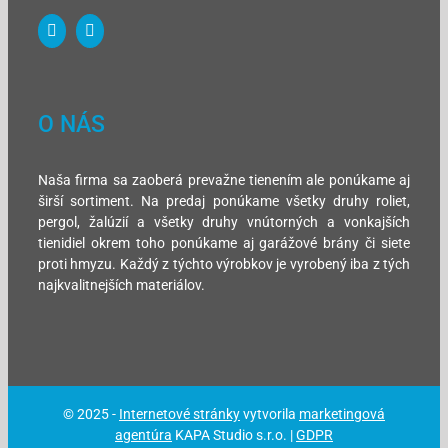
O NÁS
Naša firma sa zaoberá prevažne tienením ale ponúkame aj
širší sortiment. Na predaj ponúkame všetky druhy roliet,
pergol, žalúzií a všetky druhy vnútorných a vonkajších
tienidiel okrem toho ponúkame aj garážové brány či siete
proti hmyzu. Každý z týchto výrobkov je vyrobený iba z tých
najkvalitnejších materiálov.
© 2025 -
Internetové stránky
vytvorila
marketingová
agentúra
KAPA Studio s.r.o. |
GDPR