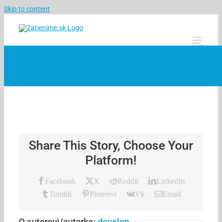
Skip to content
Share This Story, Choose Your
Platform!
Facebook
X
Reddit
LinkedIn
Tumblr
Pinterest
Vk
Email
O autorovi/autorke:
develop