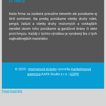
O NÁS
Naša firma sa zaoberá prevažne tienením ale ponúkame aj
širší sortiment. Na predaj ponúkame všetky druhy roliet,
pergol, žalúzií a všetky druhy vnútorných a vonkajších
tienidiel okrem toho ponúkame aj garážové brány či siete
proti hmyzu. Každý z týchto výrobkov je vyrobený iba z tých
najkvalitnejších materiálov.
© 2025 -
Internetové stránky
vytvorila
marketingová
agentúra
KAPA Studio s.r.o. |
GDPR
Page load link