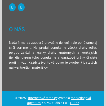
O NÁS
Naša firma sa zaoberá prevažne tienením ale ponúkame aj
širší sortiment. Na predaj ponúkame všetky druhy roliet,
pergol, žalúzií a všetky druhy vnútorných a vonkajších
tienidiel okrem toho ponúkame aj garážové brány či siete
proti hmyzu. Každý z týchto výrobkov je vyrobený iba z tých
najkvalitnejších materiálov.
© 2025 -
Internetové stránky
vytvorila
marketingová
agentúra
KAPA Studio s.r.o. |
GDPR