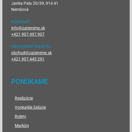
Janka Palu 20/39, 914 41
Nemšová
KONTAKT:
info@zatienime.sk
+421 907 497 907
OBCHODNÝ RIADITEĽ:
obchod@zatienime.sk
+421 907 445 291
PONÚKAME
Realizácie
Vonkajšie žalúzie
Rolety
Markízy