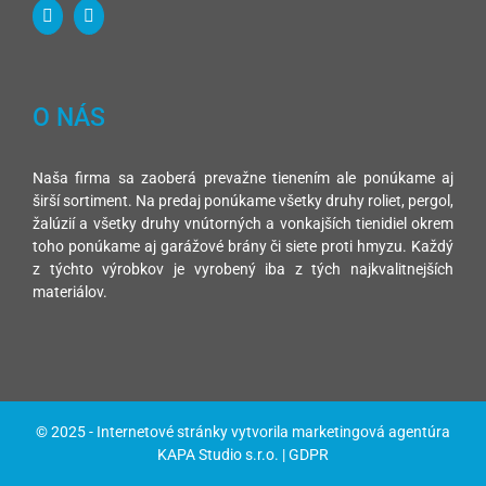
O NÁS
Naša firma sa zaoberá prevažne tienením ale ponúkame aj
širší sortiment. Na predaj ponúkame všetky druhy roliet, pergol,
žalúzií a všetky druhy vnútorných a vonkajších tienidiel okrem
toho ponúkame aj garážové brány či siete proti hmyzu. Každý
z týchto výrobkov je vyrobený iba z tých najkvalitnejších
materiálov.
© 2025 -
Internetové stránky
vytvorila
marketingová agentúra
KAPA Studio s.r.o. |
GDPR